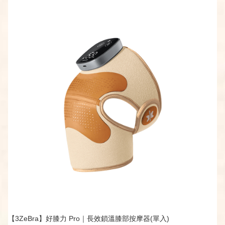
【3ZeBra】好膝力 Pro｜長效鎖溫膝部按摩器(單入)