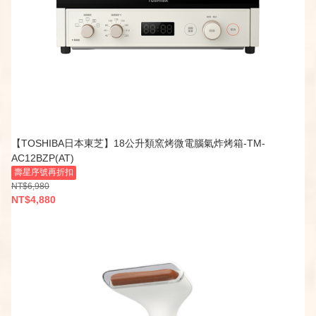
【TOSHIBA日本東芝】18公升類窯烤微電腦氣炸烤箱-TM-
AC12BZP(AT)
壽星序號再折扣
NT$6,980
NT$4,880