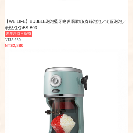
【WEILIFE】BUBBLE泡泡藍牙喇叭唱歌組(春綠泡泡／沁藍泡泡／
暖橙泡泡)BS-B03
壽星序號再折扣
NT$3,680
NT$2,880