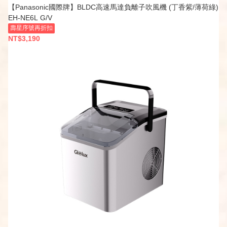
【Panasonic國際牌】BLDC高速馬達負離子吹風機 (丁香紫/薄荷綠)
EH-NE6L G/V
壽星序號再折扣
NT$3,190