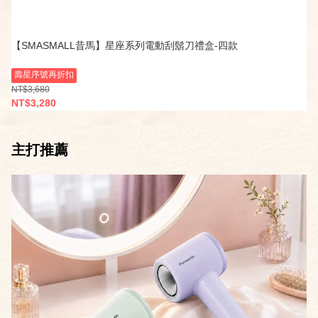
【SMASMALL昔馬】星座系列電動刮鬍刀禮盒-四款
壽星序號再折扣
NT$3,680
NT$3,280
主打推薦