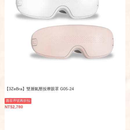
【3ZeBra】雙層氣壓按摩眼罩 G05-24
壽星序號再折扣
NT$2,780