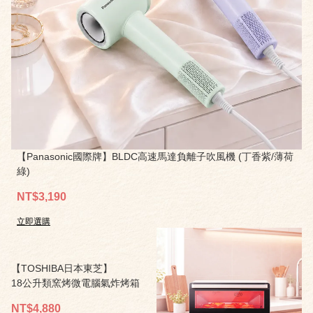
【Panasonic國際牌】BLDC高速馬達負離子吹風機 (丁香紫/薄荷
綠)
NT$3,190
立即選購
【TOSHIBA日本東芝】
18公升類窯烤微電腦氣炸烤箱
NT$4,880