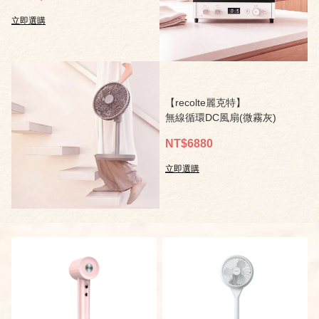
立即選購
【recolte麗克特】
無線循環DC風扇(微霧灰)
NT$6880
立即選購