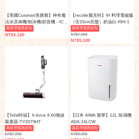
【美國Cuisinart美膳雅】神奇魔
【recolte麗克特】IH 料理電磁爐
法冰淇淋機/刨冰機/奶昔機 - ICE-
（含33cm煎盤）奶油白-RIH-1
FD10TW
壽星序號再折扣
壽星序號再折扣
NT$3,180
NT$7,990
NT$5,180
【Tefal特福】X-force 9.60無線
【日本 AIWA 愛華】12L 除濕機
吸塵器-TY2079HT
ADA-24LCW
壽星序號再折扣
壽星序號再折扣
NT$7,990
NT$9,900