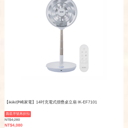
【ikiiki伊崎家電】14吋充電式摺疊桌立扇 IK-EF7101
壽星序號再折扣
NT$4,280
NT$4,080