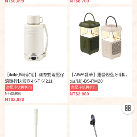
NT$6,699
NT$8,700
【ikiiki伊崎家電】國際雙電壓保
【AIWA愛華】露營燈藍牙喇叭
溫隨行快煮壺-IK-TK4211
(白/綠)-BS-RM20
壽星序號再折扣
壽星序號再折扣
NT$2,980
NT$2,880
NT$2,680