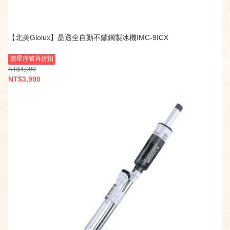
【北美Glolux】晶透全自動不鏽鋼製冰機IMC-9ICX
壽星序號再折扣
NT$4,990
NT$3,990