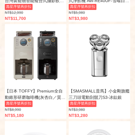
台灣製寵物智能複合式攝影飲水
式淨飲機 AW-RE40UF-雪曜白/
餵食機-CP-JNF04-W
壽星序號再折扣
墨泉黑
壽星序號再折扣
NT$12,990
NT$5,980
NT$11,700
NT$3,980
【日本 TOFFY】Premium全自
【SMASMALL昔馬】小金剛旗艦
動錐形研磨咖啡機(灰杏白／質感
三刀頭電動刮鬍刀S3-冰鈦銀
黑) K-CM9
壽星序號再折扣
壽星序號再折扣
NT$8,990
NT$3,980
NT$5,180
NT$3,280