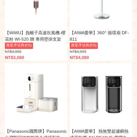
【WiWU】負離子高速吹風機-櫻
【AIWA愛華】360° 循環扇 DF-
花粉 WI-520 贈 專用壁掛支架
811
壽星序號再折扣
壽星序號再折扣
NT$4,990
NT$4,999
NT$3,080
NT$4,080
【Panasonic國際牌】Panasonic
【AIWA愛華】 熱無雙超濾瞬熱