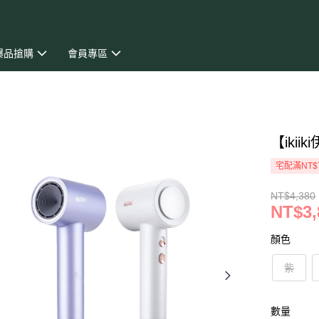
爆品搶購
會員專區
【iki
宅配滿NT$
NT$4,380
NT$3,
顏色
紫
數量