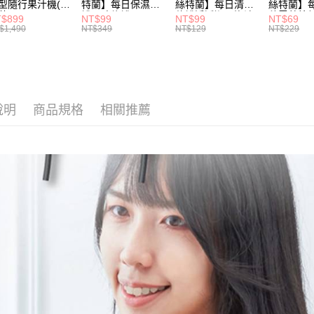
型隨行果汁機(鮮
特蘭】每日保濕柔
絲特蘭】每日清痘
絲特蘭】
黃)
護屏障修護霜
倍護淨透潔面泡沫
積雪草棉片
$899
NT$99
NT$99
NT$69
30ml
30g
$1,490
NT$349
NT$129
NT$229
說明
商品規格
相關推薦