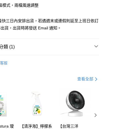
業銀行
遠東國際商業銀行
台灣）商業銀行
華泰商業銀行
溫模式，兩檔風速調整
業銀行
永豐商業銀行
你分期使用說明】
業銀行
遠東國際商業銀行
業銀行
星展（台灣）商業銀行
由台灣大哥大提供，台灣大哥大用戶可立即使用無須另外申請。
業銀行
永豐商業銀行
式選擇「大哥付你分期」，訂單成立後會自動跳轉到大哥付的交易
際商業銀行
中國信託商業銀行
後最快三日內安排出貨，若遇週末或連假則延至上班日依訂
業銀行
星展（台灣）商業銀行
證手機門號後，選擇欲分期的期數、繳款截止日，確認付款後即
天信用卡公司
際商業銀行
中國信託商業銀行
出貨，出貨時將發送 Email 通知。
。
出貨物流為主
天信用卡公司
准額度、可分期數及費用金額請依後續交易確認頁面所載為準。
0，滿NT$799(含以上)免運費
立30分鐘內，如未前往確認交易或遇審核未通過，訂單將自動取
「轉專審核」未通過狀況，表示未達大哥付你分期系統評分，恕
類 (1)
評估內容。
式說明】
ikiiki 伊崎
項不併入電信帳單，「大哥付你分期」於每月結算日後寄送繳費提
客服
訊連結打開帳單後，可選擇「超商條碼／台灣大直營門市／銀行轉
付／iPASS MONEY」等通路繳費。
查看全部
項】
係由「台灣大哥大股份有限公司」（以下簡稱本公司）所提供，讓
易時，得透過本服務購買商品或服務，並由商店將買賣／分期付
金債權讓與本公司後，依約使用本公司帳單繳交帳款。
意付款使用「大哥付你分期」之契約關係目的，商店將以您的個人
含姓名、電話或地址）提供予台灣大哥大進項蒐集、處理及利
公司與您本人進行分期帳單所需資料之確認、核對及更正。
戶服務條款，請詳閱以下連結：
https://oppay.tw/userRule
tura 璦
【清淨海】檸檬系
【台灣三洋
【春風】抽取式衛