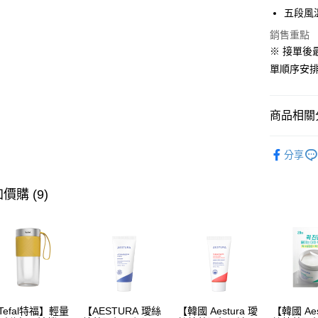
聯邦商
相關說明
匯豐（
五段風
元大商
【大哥付
聯邦商
玉山商
1.本服務
銷售重點
元大商
2.付款方
台新國
運送方式
※ 接單
玉山商
流程，驗
台灣樂
台新國
單順序安排
完成交易
依照廠商
台灣樂
3.實際核
每筆NT$8
4.訂單成
消。如遇
商品相關分
無法說明
【繳款方
品牌總覽
1.分期款
分享
醒簡訊。
2.透過簡
帳／街口支
價購 (9)
【注意事
1.本服務
用戶於交
款買賣價
2.基於同
資料（包
用，由本
3.完整用
Tefal特福】輕量
【AESTURA 璦絲
【韓國 Aestura 璦
【韓國 Aes