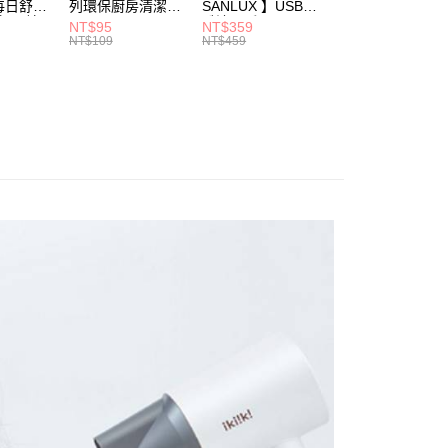
每日舒緩
列環保廚房清潔劑
SANLUX 】USB
生紙-輕柔膚
 20片
500g
酷涼風扇 EF-601D
觸-100抽*24包*3
NT$95
NT$359
NT$699
串(箱)
NT$109
NT$459
NT$788