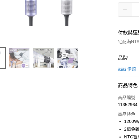
付款與運
宅配滿NT$
付款方式
品牌
信用卡一
ikiiki 伊崎
信用卡分
商品特色
3 期 
商品編號
6 期 
合作金
11352964
華南商
合作金
LINE Pay
上海商
商品特色
華南商
國泰世
120
Apple Pay
上海商
臺灣中
2億負
國泰世
匯豐（
大哥付你
臺灣中
NTC