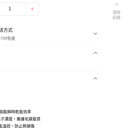
清除
紀錄
送方式
799免運
次付款
期付款
0 利率 每期
NT$1,293
21家銀行
0 利率 每期
NT$646
21家銀行
庫商業銀行
第一商業銀行
業銀行
彰化商業銀行
庫商業銀行
第一商業銀行
業儲蓄銀行
台北富邦商業銀行
業銀行
彰化商業銀行
華商業銀行
兆豐國際商業銀行
0W超能瞬時乾髮效率
業儲蓄銀行
台北富邦商業銀行
小企業銀行
台中商業銀行
離子濃度，養護毛躁髮質
華商業銀行
兆豐國際商業銀行
台灣）商業銀行
華泰商業銀行
分期
小企業銀行
台中商業銀行
智能溫控，防止熱損傷