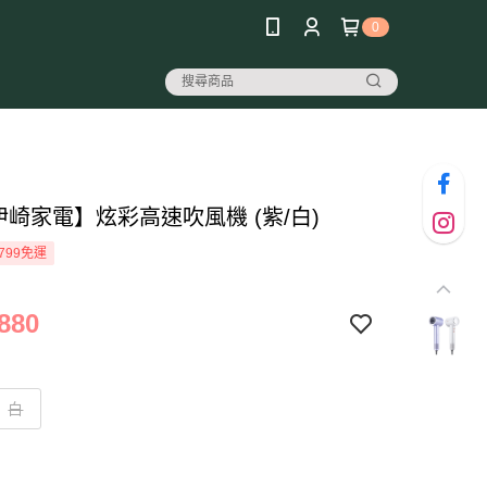
0
iki伊崎家電】炫彩高速吹風機 (紫/白)
799免運
880
白