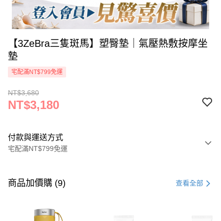
【3ZeBra三隻斑馬】塑臀墊｜氣壓熱敷按摩坐
墊
宅配滿NT$799免運
NT$3,680
NT$3,180
付款與運送方式
宅配滿NT$799免運
付款方式
信用卡一次付款
商品加價購 (9)
查看全部
信用卡分期付款
3 期 0 利率 每期
NT$1,060
21家銀行