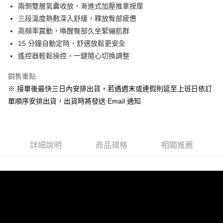
兩側雙層氣囊收放，漸進式加壓推拿按摩
1.本服務係由「台灣大哥大股份有限公司」（以下簡稱本公司）所提供，讓
用戶於交易時，得透過本服務購買商品或服務，並由商店將買賣／分期付款
三段溫度熱敷深入舒緩，釋放臀部疲憊
買賣價金債權讓與本公司後，依約使用本公司帳單繳交帳款。
高頻率震動，喚醒臀部久坐緊繃肌群
2.基於同意付款使用「大哥付你分期」之契約關係目的，商店將以您的個人
15 分鐘自動定時，舒適放鬆更安全
資料（包含姓名、電話或地址）提供予台灣大哥大進項蒐集、處理及利用，
由本公司與您本人進行分期帳單所需資料之確認、核對及更正。
遙控器輕鬆操控，一鍵隨心切換調整
3.完整用戶服務條款，請詳閱以下連結：
https://oppay.tw/userRule
銷售重點
※ 接單後最快三日內安排出貨，若遇週末或連假則延至上班日依訂
單順序安排出貨，出貨時將發送 Email 通知
詳細說明
商品規格
相關推薦