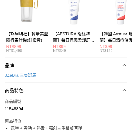
6 期 0 利率 每期
NT$530
21家銀行
合作金庫商業銀行
第一商業銀行
華南商業銀行
彰化商業銀行
合作金庫商業銀行
第一商業銀行
LINE Pay
上海商業儲蓄銀行
台北富邦商業銀行
華南商業銀行
彰化商業銀行
國泰世華商業銀行
兆豐國際商業銀行
Apple Pay
上海商業儲蓄銀行
台北富邦商業銀行
臺灣中小企業銀行
台中商業銀行
國泰世華商業銀行
兆豐國際商業銀行
【Tefal特福】輕量美型
【AESTURA 璦絲特
【韓國 Aestura
匯豐（台灣）商業銀行
華泰商業銀行
大哥付你分期
臺灣中小企業銀行
台中商業銀行
隨行果汁機(鮮橙黃)
蘭】每日保濕柔護屏障
蘭】每日清痘倍
聯邦商業銀行
遠東國際商業銀行
相關說明
匯豐（台灣）商業銀行
華泰商業銀行
修護霜 30ml
潔面泡沫 30g
NT$899
NT$99
NT$99
元大商業銀行
永豐商業銀行
NT$1,490
NT$349
NT$129
聯邦商業銀行
遠東國際商業銀行
【大哥付你分期使用說明】
玉山商業銀行
星展（台灣）商業銀行
1.本服務由台灣大哥大提供，台灣大哥大用戶可立即使用無須另外申請。
元大商業銀行
永豐商業銀行
運送方式
台新國際商業銀行
中國信託商業銀行
2.付款方式選擇「大哥付你分期」，訂單成立後會自動跳轉到大哥付的交易
玉山商業銀行
星展（台灣）商業銀行
品牌
流程，驗證手機門號後，選擇欲分期的期數、繳款截止日，確認付款後即完
台灣樂天信用卡公司
依照廠商出貨物流為主
台新國際商業銀行
中國信託商業銀行
成交易。
3ZeBra 三隻斑馬
台灣樂天信用卡公司
每筆NT$80，滿NT$799(含以上)免運費
3.實際核准額度、可分期數及費用金額請依後續交易確認頁面所載為準。
4.訂單成立30分鐘內，如未前往確認交易或遇審核未通過，訂單將自動取
消。如遇「轉專審核」未通過狀況，表示未達大哥付你分期系統評分，恕無
商品特色
法說明評估內容。
【繳款方式說明】
商品編號
1.分期款項不併入電信帳單，「大哥付你分期」於每月結算日後寄送繳費提
11548894
醒簡訊。
2.透過簡訊連結打開帳單後，可選擇「超商條碼／台灣大直營門市／銀行轉
商品特色
帳／街口支付／iPASS MONEY」等通路繳費。
氣壓 + 震動 + 熱敷，獨創三重臀部呵護
【注意事項】