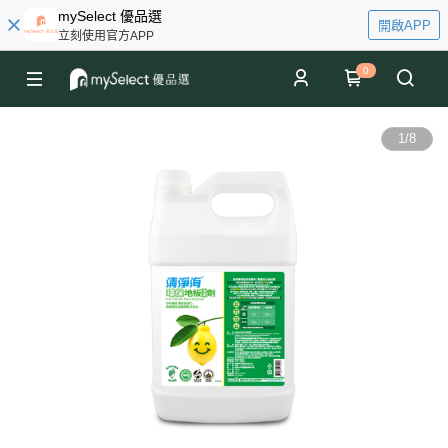
mySelect 優品選
開啟APP
立刻使用官方APP
0
1
/
8