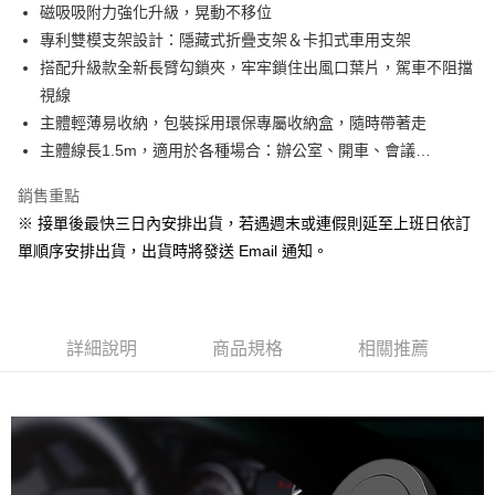
用戶於交易時，得透過本服務購買商品或服務，並由商店將買賣／分期付款
磁吸吸附力強化升級，晃動不移位
買賣價金債權讓與本公司後，依約使用本公司帳單繳交帳款。
專利雙模支架設計：隱藏式折疊支架＆卡扣式車用支架
2.基於同意付款使用「大哥付你分期」之契約關係目的，商店將以您的個人
搭配升級款全新長臂勾鎖夾，牢牢鎖住出風口葉片，駕車不阻擋
資料（包含姓名、電話或地址）提供予台灣大哥大進項蒐集、處理及利用，
由本公司與您本人進行分期帳單所需資料之確認、核對及更正。
視線
3.完整用戶服務條款，請詳閱以下連結：
https://oppay.tw/userRule
主體輕薄易收納，包裝採用環保專屬收納盒，隨時帶著走
主體線長1.5m，適用於各種場合：辦公室、開車、會議…
銷售重點
※ 接單後最快三日內安排出貨，若遇週末或連假則延至上班日依訂
單順序安排出貨，出貨時將發送 Email 通知。
詳細說明
商品規格
相關推薦