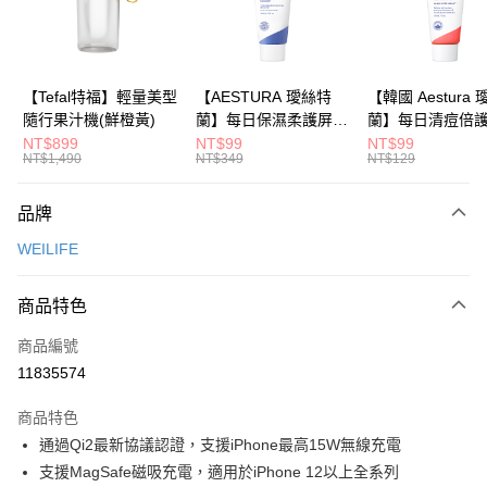
華南商業銀行
彰化商業銀行
合作金庫商業銀行
第一商業銀行
LINE Pay
上海商業儲蓄銀行
台北富邦商業銀行
華南商業銀行
彰化商業銀行
國泰世華商業銀行
兆豐國際商業銀行
Apple Pay
上海商業儲蓄銀行
台北富邦商業銀行
臺灣中小企業銀行
台中商業銀行
國泰世華商業銀行
兆豐國際商業銀行
【Tefal特福】輕量美型
【AESTURA 璦絲特
【韓國 Aestura
匯豐（台灣）商業銀行
華泰商業銀行
大哥付你分期
臺灣中小企業銀行
台中商業銀行
隨行果汁機(鮮橙黃)
蘭】每日保濕柔護屏障
蘭】每日清痘倍
聯邦商業銀行
遠東國際商業銀行
相關說明
匯豐（台灣）商業銀行
華泰商業銀行
修護霜 30ml
潔面泡沫 30g
NT$899
NT$99
NT$99
元大商業銀行
永豐商業銀行
NT$1,490
NT$349
NT$129
聯邦商業銀行
遠東國際商業銀行
【大哥付你分期使用說明】
玉山商業銀行
星展（台灣）商業銀行
1.本服務由台灣大哥大提供，台灣大哥大用戶可立即使用無須另外申請。
元大商業銀行
永豐商業銀行
運送方式
台新國際商業銀行
中國信託商業銀行
2.付款方式選擇「大哥付你分期」，訂單成立後會自動跳轉到大哥付的交易
玉山商業銀行
星展（台灣）商業銀行
品牌
流程，驗證手機門號後，選擇欲分期的期數、繳款截止日，確認付款後即完
台灣樂天信用卡公司
依照廠商出貨物流為主
台新國際商業銀行
中國信託商業銀行
成交易。
WEILIFE
台灣樂天信用卡公司
每筆NT$80，滿NT$799(含以上)免運費
3.實際核准額度、可分期數及費用金額請依後續交易確認頁面所載為準。
4.訂單成立30分鐘內，如未前往確認交易或遇審核未通過，訂單將自動取
消。如遇「轉專審核」未通過狀況，表示未達大哥付你分期系統評分，恕無
商品特色
法說明評估內容。
【繳款方式說明】
商品編號
1.分期款項不併入電信帳單，「大哥付你分期」於每月結算日後寄送繳費提
11835574
醒簡訊。
2.透過簡訊連結打開帳單後，可選擇「超商條碼／台灣大直營門市／銀行轉
商品特色
帳／街口支付／iPASS MONEY」等通路繳費。
通過Qi2最新協議認證，支援iPhone最高15W無線充電
【注意事項】
支援MagSafe磁吸充電，適用於iPhone 12以上全系列
1.本服務係由「台灣大哥大股份有限公司」（以下簡稱本公司）所提供，讓