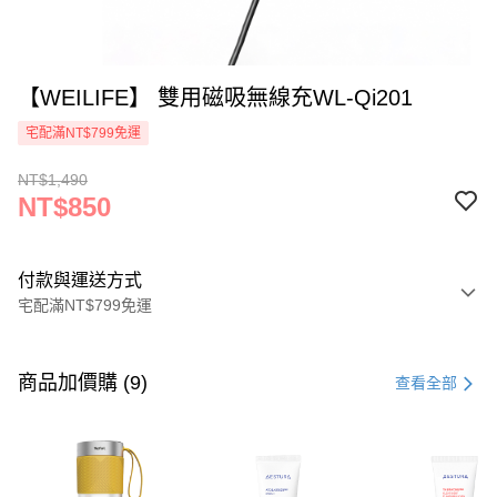
【WEILIFE】 雙用磁吸無線充WL-Qi201
宅配滿NT$799免運
NT$1,490
NT$850
付款與運送方式
宅配滿NT$799免運
付款方式
信用卡一次付款
商品加價購 (9)
查看全部
信用卡分期付款
3 期 0 利率 每期
NT$283
21家銀行
6 期 0 利率 每期
NT$141
21家銀行
合作金庫商業銀行
第一商業銀行