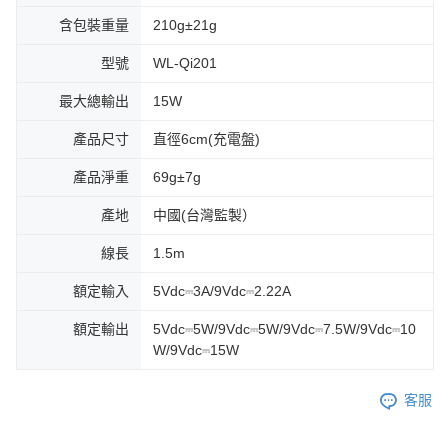
含包裝重量
210g±21g
型號
WL-Qi201
最大總輸出
15W
產品尺寸
直徑6cm(充電盤)
產品淨重
69g±7g
產地
中國(台灣監製）
線長
1.5m
額定輸入
5Vdc⎓3A/9Vdc⎓2.22A
額定輸出
5Vdc⎓5W/9Vdc⎓5W/9Vdc⎓7.5W/9Vdc⎓10
W/9Vdc⎓15W
客服