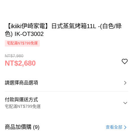
【ikiiki伊崎家電】日式蒸氣烤箱11L -(白色/綠
色) IK-OT3002
宅配滿NT$799免運
NT$7,980
NT$2,680
請選擇商品選項
付款與運送方式
宅配滿NT$799免運
付款方式
信用卡一次付款
商品加價購 (9)
查看全部