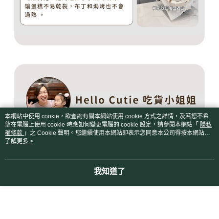
本網站中使用 cookie，欲查詢有關本網站使用 cookie 方式之詳情，及若您不希
望在電腦上使用 cookie 時應如何變更電腦的 cookie 設定，請參閱本網站「
隱私
權條款
」之 Cookie 聲明。您繼續使用本網站即表示您同意本公司得按本網站使
用條款之 Cookie 聲明使用 cookie。
了解更多 >
我知道了