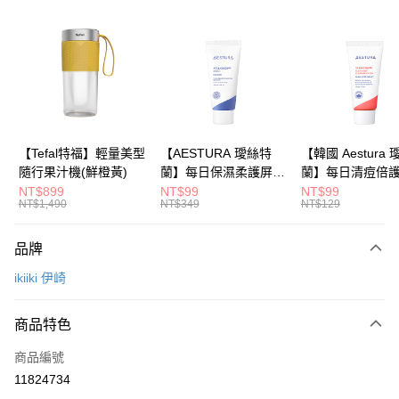
信用卡分期付款
3 期 0 利率 每期
NT$893
21家銀行
6 期 0 利率 每期
NT$446
21家銀行
合作金庫商業銀行
第一商業銀行
華南商業銀行
彰化商業銀行
合作金庫商業銀行
第一商業銀行
LINE Pay
上海商業儲蓄銀行
台北富邦商業銀行
華南商業銀行
彰化商業銀行
國泰世華商業銀行
兆豐國際商業銀行
Apple Pay
上海商業儲蓄銀行
台北富邦商業銀行
臺灣中小企業銀行
台中商業銀行
國泰世華商業銀行
兆豐國際商業銀行
【Tefal特福】輕量美型
【AESTURA 璦絲特
【韓國 Aestura
匯豐（台灣）商業銀行
華泰商業銀行
大哥付你分期
臺灣中小企業銀行
台中商業銀行
隨行果汁機(鮮橙黃)
蘭】每日保濕柔護屏障
蘭】每日清痘倍
聯邦商業銀行
遠東國際商業銀行
相關說明
匯豐（台灣）商業銀行
華泰商業銀行
修護霜 30ml
潔面泡沫 30g
NT$899
NT$99
NT$99
元大商業銀行
永豐商業銀行
NT$1,490
NT$349
NT$129
聯邦商業銀行
遠東國際商業銀行
【大哥付你分期使用說明】
玉山商業銀行
星展（台灣）商業銀行
1.本服務由台灣大哥大提供，台灣大哥大用戶可立即使用無須另外申請。
元大商業銀行
永豐商業銀行
運送方式
台新國際商業銀行
中國信託商業銀行
2.付款方式選擇「大哥付你分期」，訂單成立後會自動跳轉到大哥付的交易
玉山商業銀行
星展（台灣）商業銀行
品牌
流程，驗證手機門號後，選擇欲分期的期數、繳款截止日，確認付款後即完
台灣樂天信用卡公司
依照廠商出貨物流為主
台新國際商業銀行
中國信託商業銀行
成交易。
ikiiki 伊崎
台灣樂天信用卡公司
每筆NT$80，滿NT$799(含以上)免運費
3.實際核准額度、可分期數及費用金額請依後續交易確認頁面所載為準。
4.訂單成立30分鐘內，如未前往確認交易或遇審核未通過，訂單將自動取
消。如遇「轉專審核」未通過狀況，表示未達大哥付你分期系統評分，恕無
商品特色
法說明評估內容。
【繳款方式說明】
商品編號
1.分期款項不併入電信帳單，「大哥付你分期」於每月結算日後寄送繳費提
11824734
醒簡訊。