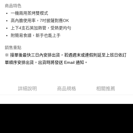
2.透過簡訊連結打開帳單後，可選擇「超商條碼／台灣大直營門市／銀行轉
商品特色
帳／街口支付／iPASS MONEY」等通路繳費。
一機兩用蒸烤雙模式
【注意事項】
高內膽使用率，7吋披薩對應OK
1.本服務係由「台灣大哥大股份有限公司」（以下簡稱本公司）所提供，讓
用戶於交易時，得透過本服務購買商品或服務，並由商店將買賣／分期付款
上下4支石英加熱管，受熱更均勻
買賣價金債權讓與本公司後，依約使用本公司帳單繳交帳款。
附簡易食譜，新手也能上手
2.基於同意付款使用「大哥付你分期」之契約關係目的，商店將以您的個人
資料（包含姓名、電話或地址）提供予台灣大哥大進項蒐集、處理及利用，
銷售重點
由本公司與您本人進行分期帳單所需資料之確認、核對及更正。
3.完整用戶服務條款，請詳閱以下連結：
https://oppay.tw/userRule
※ 接單後最快三日內安排出貨，若遇週末或連假則延至上班日依訂
單順序安排出貨，出貨時將發送 Email 通知。
詳細說明
商品規格
相關推薦