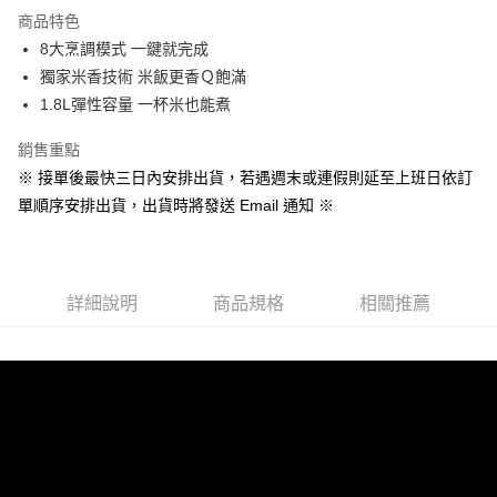
2.透過簡訊連結打開帳單後，可選擇「超商條碼／台灣大直營門市／銀行轉
商品特色
帳／街口支付／iPASS MONEY」等通路繳費。
8大烹調模式 一鍵就完成
【注意事項】
獨家米香技術 米飯更香Ｑ飽滿
1.本服務係由「台灣大哥大股份有限公司」（以下簡稱本公司）所提供，讓
用戶於交易時，得透過本服務購買商品或服務，並由商店將買賣／分期付款
1.8L彈性容量 一杯米也能煮
買賣價金債權讓與本公司後，依約使用本公司帳單繳交帳款。
2.基於同意付款使用「大哥付你分期」之契約關係目的，商店將以您的個人
銷售重點
資料（包含姓名、電話或地址）提供予台灣大哥大進項蒐集、處理及利用，
※ 接單後最快三日內安排出貨，若遇週末或連假則延至上班日依訂
由本公司與您本人進行分期帳單所需資料之確認、核對及更正。
3.完整用戶服務條款，請詳閱以下連結：
https://oppay.tw/userRule
單順序安排出貨，出貨時將發送 Email 通知 ※
詳細說明
商品規格
相關推薦