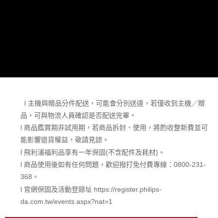
l 主機與贈品分件配送，可能會分別送達，若僅收到主機／贈
品，可與物流人員確認是否配送完畢。
l 商品鑑賞期非試用期，若商品拆封、使用，將酌收整新費並可
能影響退貨權益，敬請見諒。
l 飛利浦福利品享有一年保固(不含配件及耗材)。
l 商品使用後如有任何問題，歡迎撥打免付費專線：0800-231-
368。
l 官網保固及活動登錄址 https://register.philips-
da.com.tw/events.aspx?nat=1