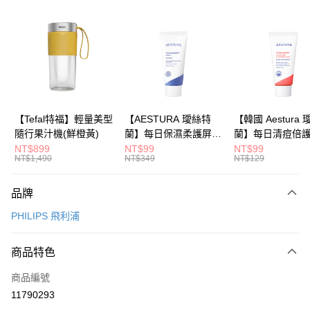
信用卡分期付款
3 期 0 利率 每期
NT$763
21家銀行
6 期 0 利率 每期
NT$381
21家銀行
合作金庫商業銀行
第一商業銀行
華南商業銀行
彰化商業銀行
合作金庫商業銀行
第一商業銀行
LINE Pay
上海商業儲蓄銀行
台北富邦商業銀行
華南商業銀行
彰化商業銀行
國泰世華商業銀行
兆豐國際商業銀行
Apple Pay
上海商業儲蓄銀行
台北富邦商業銀行
臺灣中小企業銀行
台中商業銀行
國泰世華商業銀行
兆豐國際商業銀行
【Tefal特福】輕量美型
【AESTURA 璦絲特
【韓國 Aestura
匯豐（台灣）商業銀行
華泰商業銀行
大哥付你分期
臺灣中小企業銀行
台中商業銀行
隨行果汁機(鮮橙黃)
蘭】每日保濕柔護屏障
蘭】每日清痘倍
聯邦商業銀行
遠東國際商業銀行
相關說明
匯豐（台灣）商業銀行
華泰商業銀行
修護霜 30ml
潔面泡沫 30g
NT$899
NT$99
NT$99
元大商業銀行
永豐商業銀行
NT$1,490
NT$349
NT$129
聯邦商業銀行
遠東國際商業銀行
【大哥付你分期使用說明】
玉山商業銀行
星展（台灣）商業銀行
1.本服務由台灣大哥大提供，台灣大哥大用戶可立即使用無須另外申請。
元大商業銀行
永豐商業銀行
運送方式
台新國際商業銀行
中國信託商業銀行
2.付款方式選擇「大哥付你分期」，訂單成立後會自動跳轉到大哥付的交易
玉山商業銀行
星展（台灣）商業銀行
品牌
流程，驗證手機門號後，選擇欲分期的期數、繳款截止日，確認付款後即完
台灣樂天信用卡公司
依照廠商出貨物流為主
台新國際商業銀行
中國信託商業銀行
成交易。
PHILIPS 飛利浦
台灣樂天信用卡公司
每筆NT$80，滿NT$799(含以上)免運費
3.實際核准額度、可分期數及費用金額請依後續交易確認頁面所載為準。
4.訂單成立30分鐘內，如未前往確認交易或遇審核未通過，訂單將自動取
消。如遇「轉專審核」未通過狀況，表示未達大哥付你分期系統評分，恕無
商品特色
法說明評估內容。
【繳款方式說明】
商品編號
1.分期款項不併入電信帳單，「大哥付你分期」於每月結算日後寄送繳費提
11790293
醒簡訊。