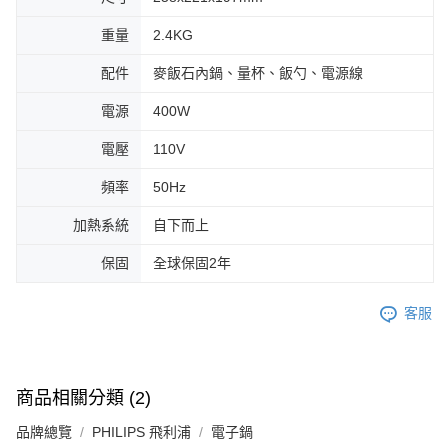
重量
2.4KG
配件
麥飯石內鍋、量杯、飯勺、電源線
電源
400W
電壓
110V
頻率
50Hz
加熱系統
自下而上
保固
全球保固2年
客服
商品相關分類 (2)
品牌總覽
PHILIPS 飛利浦
電子鍋