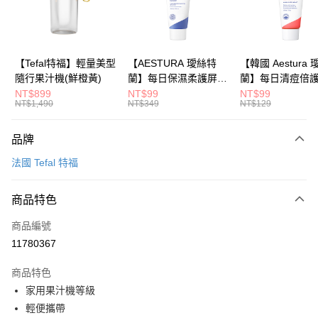
華南商業銀行
彰化商業銀行
合作金庫商業銀行
第一商業銀行
LINE Pay
上海商業儲蓄銀行
台北富邦商業銀行
華南商業銀行
彰化商業銀行
國泰世華商業銀行
兆豐國際商業銀行
Apple Pay
上海商業儲蓄銀行
台北富邦商業銀行
臺灣中小企業銀行
台中商業銀行
國泰世華商業銀行
兆豐國際商業銀行
【Tefal特福】輕量美型
【AESTURA 璦絲特
【韓國 Aestura
匯豐（台灣）商業銀行
華泰商業銀行
大哥付你分期
臺灣中小企業銀行
台中商業銀行
隨行果汁機(鮮橙黃)
蘭】每日保濕柔護屏障
蘭】每日清痘倍
聯邦商業銀行
遠東國際商業銀行
相關說明
匯豐（台灣）商業銀行
華泰商業銀行
修護霜 30ml
潔面泡沫 30g
NT$899
NT$99
NT$99
元大商業銀行
永豐商業銀行
NT$1,490
NT$349
NT$129
聯邦商業銀行
遠東國際商業銀行
【大哥付你分期使用說明】
玉山商業銀行
星展（台灣）商業銀行
1.本服務由台灣大哥大提供，台灣大哥大用戶可立即使用無須另外申請。
元大商業銀行
永豐商業銀行
運送方式
台新國際商業銀行
中國信託商業銀行
2.付款方式選擇「大哥付你分期」，訂單成立後會自動跳轉到大哥付的交易
玉山商業銀行
星展（台灣）商業銀行
品牌
流程，驗證手機門號後，選擇欲分期的期數、繳款截止日，確認付款後即完
台灣樂天信用卡公司
依照廠商出貨物流為主
台新國際商業銀行
中國信託商業銀行
成交易。
法國 Tefal 特福
台灣樂天信用卡公司
每筆NT$80，滿NT$799(含以上)免運費
3.實際核准額度、可分期數及費用金額請依後續交易確認頁面所載為準。
4.訂單成立30分鐘內，如未前往確認交易或遇審核未通過，訂單將自動取
消。如遇「轉專審核」未通過狀況，表示未達大哥付你分期系統評分，恕無
商品特色
法說明評估內容。
【繳款方式說明】
商品編號
1.分期款項不併入電信帳單，「大哥付你分期」於每月結算日後寄送繳費提
11780367
醒簡訊。
2.透過簡訊連結打開帳單後，可選擇「超商條碼／台灣大直營門市／銀行轉
商品特色
帳／街口支付／iPASS MONEY」等通路繳費。
家用果汁機等級
【注意事項】
輕便攜帶
1.本服務係由「台灣大哥大股份有限公司」（以下簡稱本公司）所提供，讓