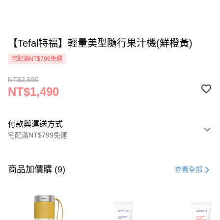
【Tefal特福】輕量美型隨行果汁機(鮮橙黃)
宅配滿NT$799免運
NT$2,590
NT$1,490
付款與運送方式
宅配滿NT$799免運
付款方式
信用卡一次付款
商品加價購 (9)
查看全部
信用卡分期付款
3 期 0 利率 每期
NT$496
21家銀行
6 期 0 利率 每期
NT$248
21家銀行
合作金庫商業銀行
第一商業銀行