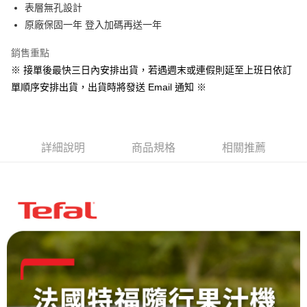
用戶於交易時，得透過本服務購買商品或服務，並由商店將買賣／分期付款
表層無孔設計
買賣價金債權讓與本公司後，依約使用本公司帳單繳交帳款。
原廠保固一年 登入加碼再送一年
2.基於同意付款使用「大哥付你分期」之契約關係目的，商店將以您的個人
資料（包含姓名、電話或地址）提供予台灣大哥大進項蒐集、處理及利用，
銷售重點
由本公司與您本人進行分期帳單所需資料之確認、核對及更正。
3.完整用戶服務條款，請詳閱以下連結：
https://oppay.tw/userRule
※ 接單後最快三日內安排出貨，若遇週末或連假則延至上班日依訂
單順序安排出貨，出貨時將發送 Email 通知 ※
詳細說明
商品規格
相關推薦