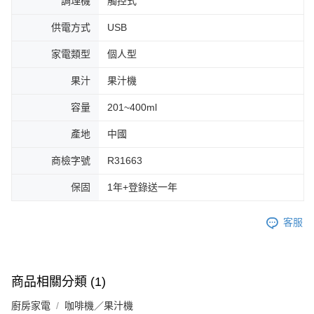
調理機
觸控式
供電方式
USB
家電類型
個人型
果汁
果汁機
容量
201~400ml
產地
中國
商檢字號
R31663
保固
1年+登錄送一年
客服
商品相關分類 (1)
廚房家電
咖啡機／果汁機