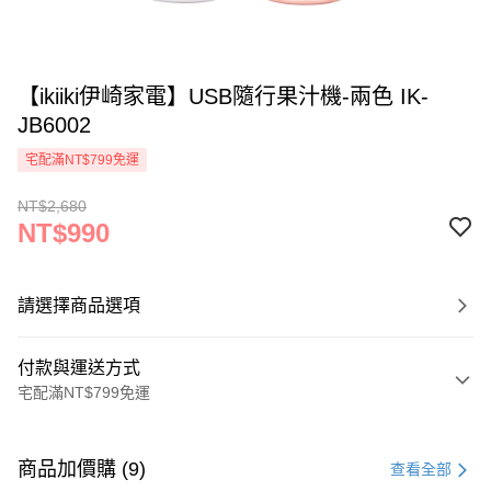
【ikiiki伊崎家電】USB隨行果汁機-兩色 IK-
JB6002
宅配滿NT$799免運
NT$2,680
NT$990
請選擇商品選項
付款與運送方式
宅配滿NT$799免運
付款方式
信用卡一次付款
商品加價購 (9)
查看全部