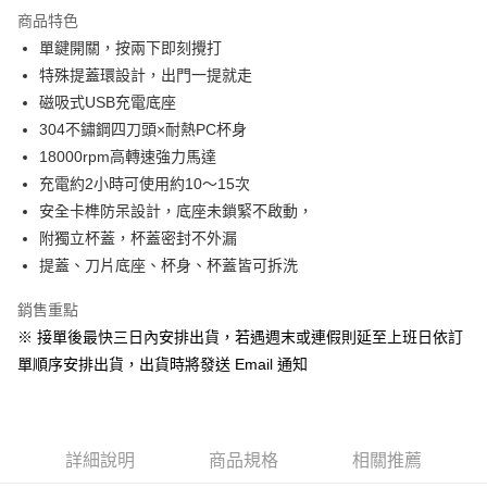
2.透過簡訊連結打開帳單後，可選擇「超商條碼／台灣大直營門市／銀行轉
商品特色
帳／街口支付／iPASS MONEY」等通路繳費。
單鍵開關，按兩下即刻攪打
【注意事項】
特殊提蓋環設計，出門一提就走
1.本服務係由「台灣大哥大股份有限公司」（以下簡稱本公司）所提供，讓
用戶於交易時，得透過本服務購買商品或服務，並由商店將買賣／分期付款
磁吸式USB充電底座
買賣價金債權讓與本公司後，依約使用本公司帳單繳交帳款。
304不鏽鋼四刀頭×耐熱PC杯身
2.基於同意付款使用「大哥付你分期」之契約關係目的，商店將以您的個人
18000rpm高轉速強力馬達
資料（包含姓名、電話或地址）提供予台灣大哥大進項蒐集、處理及利用，
由本公司與您本人進行分期帳單所需資料之確認、核對及更正。
充電約2小時可使用約10～15次
3.完整用戶服務條款，請詳閱以下連結：
https://oppay.tw/userRule
安全卡榫防呆設計，底座未鎖緊不啟動，
附獨立杯蓋，杯蓋密封不外漏
提蓋、刀片底座、杯身、杯蓋皆可拆洗
銷售重點
※ 接單後最快三日內安排出貨，若遇週末或連假則延至上班日依訂
單順序安排出貨，出貨時將發送 Email 通知
詳細說明
商品規格
相關推薦