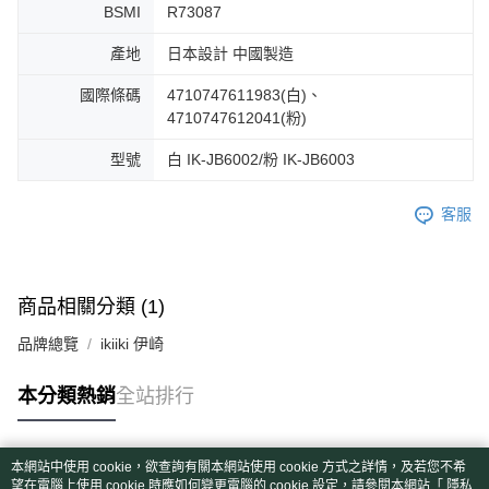
BSMI
R73087
產地
日本設計 中國製造
國際條碼
4710747611983(白)、
4710747612041(粉)
型號
白 IK-JB6002/粉 IK-JB6003
客服
商品相關分類 (1)
品牌總覽
ikiiki 伊崎
本分類熱銷
全站排行
本網站中使用 cookie，欲查詢有關本網站使用 cookie 方式之詳情，及若您不希
熱門標籤
望在電腦上使用 cookie 時應如何變更電腦的 cookie 設定，請參閱本網站「
隱私