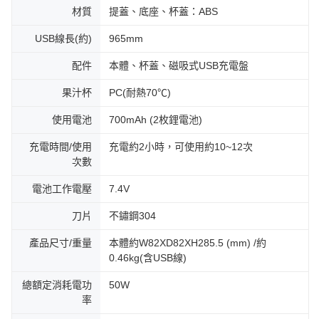
材質
提蓋、底座、杯蓋：ABS
USB線長(約)
965mm
配件
本體、杯蓋、磁吸式USB充電盤
果汁杯
PC(耐熱70℃)
使用電池
700mAh (2枚鋰電池)
充電時間/使用
充電約2小時，可使用約10~12次
次數
電池工作電壓
7.4V
刀片
不鏽鋼304
產品尺寸/重量
本體約W82XD82XH285.5 (mm) /約
0.46kg(含USB線)
總額定消耗電功
50W
率