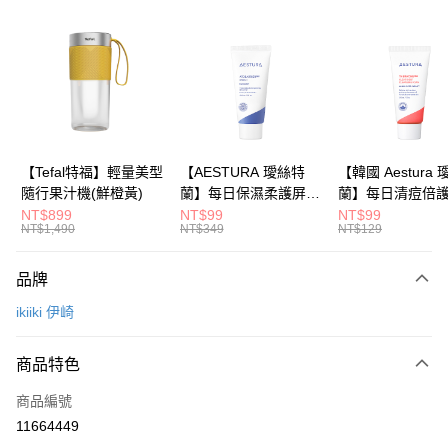
信用卡分期付款
3 期 0 利率 每期
NT$330
21家銀行
6 期 0 利率 每期
NT$165
21家銀行
合作金庫商業銀行
第一商業銀行
華南商業銀行
彰化商業銀行
合作金庫商業銀行
第一商業銀行
LINE Pay
上海商業儲蓄銀行
台北富邦商業銀行
華南商業銀行
彰化商業銀行
國泰世華商業銀行
兆豐國際商業銀行
Apple Pay
上海商業儲蓄銀行
台北富邦商業銀行
臺灣中小企業銀行
台中商業銀行
國泰世華商業銀行
兆豐國際商業銀行
【Tefal特福】輕量美型
【AESTURA 璦絲特
【韓國 Aestura
匯豐（台灣）商業銀行
華泰商業銀行
大哥付你分期
臺灣中小企業銀行
台中商業銀行
隨行果汁機(鮮橙黃)
蘭】每日保濕柔護屏障
蘭】每日清痘倍
聯邦商業銀行
遠東國際商業銀行
相關說明
匯豐（台灣）商業銀行
華泰商業銀行
修護霜 30ml
潔面泡沫 30g
NT$899
NT$99
NT$99
元大商業銀行
永豐商業銀行
NT$1,490
NT$349
NT$129
聯邦商業銀行
遠東國際商業銀行
【大哥付你分期使用說明】
玉山商業銀行
星展（台灣）商業銀行
1.本服務由台灣大哥大提供，台灣大哥大用戶可立即使用無須另外申請。
元大商業銀行
永豐商業銀行
運送方式
台新國際商業銀行
中國信託商業銀行
2.付款方式選擇「大哥付你分期」，訂單成立後會自動跳轉到大哥付的交易
玉山商業銀行
星展（台灣）商業銀行
品牌
流程，驗證手機門號後，選擇欲分期的期數、繳款截止日，確認付款後即完
台灣樂天信用卡公司
依照廠商出貨物流為主
台新國際商業銀行
中國信託商業銀行
成交易。
ikiiki 伊崎
台灣樂天信用卡公司
每筆NT$80，滿NT$799(含以上)免運費
3.實際核准額度、可分期數及費用金額請依後續交易確認頁面所載為準。
4.訂單成立30分鐘內，如未前往確認交易或遇審核未通過，訂單將自動取
消。如遇「轉專審核」未通過狀況，表示未達大哥付你分期系統評分，恕無
商品特色
法說明評估內容。
【繳款方式說明】
商品編號
1.分期款項不併入電信帳單，「大哥付你分期」於每月結算日後寄送繳費提
11664449
醒簡訊。