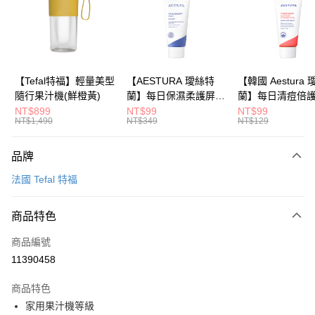
6 期 0 利率 每期
NT$248
21家銀行
合作金庫商業銀行
第一商業銀行
華南商業銀行
彰化商業銀行
合作金庫商業銀行
第一商業銀行
LINE Pay
上海商業儲蓄銀行
台北富邦商業銀行
華南商業銀行
彰化商業銀行
國泰世華商業銀行
兆豐國際商業銀行
Apple Pay
上海商業儲蓄銀行
台北富邦商業銀行
臺灣中小企業銀行
台中商業銀行
國泰世華商業銀行
兆豐國際商業銀行
【Tefal特福】輕量美型
【AESTURA 璦絲特
【韓國 Aestura
匯豐（台灣）商業銀行
華泰商業銀行
大哥付你分期
臺灣中小企業銀行
台中商業銀行
隨行果汁機(鮮橙黃)
蘭】每日保濕柔護屏障
蘭】每日清痘倍
聯邦商業銀行
遠東國際商業銀行
相關說明
匯豐（台灣）商業銀行
華泰商業銀行
修護霜 30ml
潔面泡沫 30g
NT$899
NT$99
NT$99
元大商業銀行
永豐商業銀行
NT$1,490
NT$349
NT$129
聯邦商業銀行
遠東國際商業銀行
【大哥付你分期使用說明】
玉山商業銀行
星展（台灣）商業銀行
1.本服務由台灣大哥大提供，台灣大哥大用戶可立即使用無須另外申請。
元大商業銀行
永豐商業銀行
運送方式
台新國際商業銀行
中國信託商業銀行
2.付款方式選擇「大哥付你分期」，訂單成立後會自動跳轉到大哥付的交易
玉山商業銀行
星展（台灣）商業銀行
品牌
流程，驗證手機門號後，選擇欲分期的期數、繳款截止日，確認付款後即完
台灣樂天信用卡公司
依照廠商出貨物流為主
台新國際商業銀行
中國信託商業銀行
成交易。
法國 Tefal 特福
台灣樂天信用卡公司
每筆NT$80，滿NT$799(含以上)免運費
3.實際核准額度、可分期數及費用金額請依後續交易確認頁面所載為準。
4.訂單成立30分鐘內，如未前往確認交易或遇審核未通過，訂單將自動取
消。如遇「轉專審核」未通過狀況，表示未達大哥付你分期系統評分，恕無
商品特色
法說明評估內容。
【繳款方式說明】
商品編號
1.分期款項不併入電信帳單，「大哥付你分期」於每月結算日後寄送繳費提
11390458
醒簡訊。
2.透過簡訊連結打開帳單後，可選擇「超商條碼／台灣大直營門市／銀行轉
商品特色
帳／街口支付／iPASS MONEY」等通路繳費。
家用果汁機等級
【注意事項】