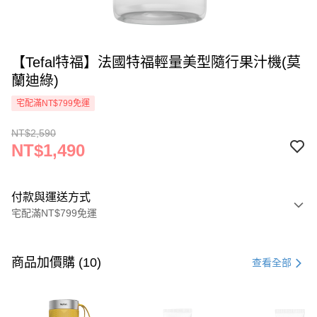
【Tefal特福】法國特福輕量美型隨行果汁機(莫
蘭迪綠)
宅配滿NT$799免運
NT$2,590
NT$1,490
付款與運送方式
宅配滿NT$799免運
付款方式
信用卡一次付款
商品加價購 (10)
查看全部
信用卡分期付款
3 期 0 利率 每期
NT$496
21家銀行