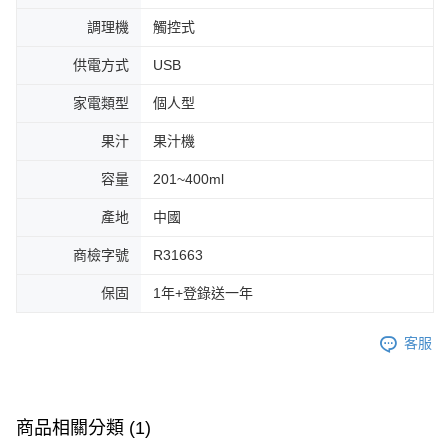
調理機
觸控式
供電方式
USB
家電類型
個人型
果汁
果汁機
容量
201~400ml
產地
中國
商檢字號
R31663
保固
1年+登錄送一年
客服
商品相關分類 (1)