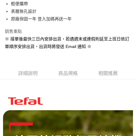
輕便攜帶
1.本服務係由「台灣大哥大股份有限公司」（以下簡稱本公司）所提供，讓
用戶於交易時，得透過本服務購買商品或服務，並由商店將買賣／分期付款
表層無孔設計
買賣價金債權讓與本公司後，依約使用本公司帳單繳交帳款。
原廠保固一年 登入加碼再送一年
2.基於同意付款使用「大哥付你分期」之契約關係目的，商店將以您的個人
資料（包含姓名、電話或地址）提供予台灣大哥大進項蒐集、處理及利用，
銷售重點
由本公司與您本人進行分期帳單所需資料之確認、核對及更正。
3.完整用戶服務條款，請詳閱以下連結：
https://oppay.tw/userRule
※ 接單後最快三日內安排出貨，若遇週末或連假則延至上班日依訂
單順序安排出貨，出貨時將發送 Email 通知 ※
詳細說明
商品規格
相關推薦