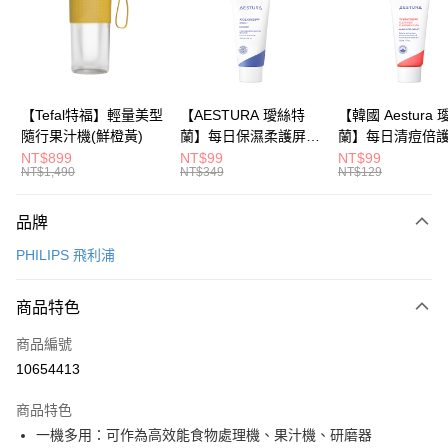
【大哥付你分期使用說明】
1.本服務由台灣大哥大提供，台灣大哥大用戶可立即使用無須另外申請。
運送方式
2.付款方式選擇「大哥付你分期」，訂單成立後會自動跳轉到大哥付的交易
流程，驗證手機門號後，選擇欲分期的期數、繳款截止日，確認付款後即完
依照廠商出貨物流為主
成交易。
每筆NT$80，滿NT$799(含以上)免運費
3.實際核准額度、可分期數及費用金額請依後續交易確認頁面所載為準。
4.訂單成立30分鐘內，如未前往確認交易或遇審核未通過，訂單將自動取
【Tefal特福】輕量美型
【AESTURA 璦絲特
【韓國 Aestura
消。如遇「轉專審核」未通過狀況，表示未達大哥付你分期系統評分，恕無
隨行果汁機(鮮橙黃)
蘭】每日保濕柔護屏障
蘭】每日清痘倍
法說明評估內容。
修護霜 30ml
潔面泡沫 30g
NT$899
NT$99
NT$99
【繳款方式說明】
NT$1,490
NT$349
NT$129
1.分期款項不併入電信帳單，「大哥付你分期」於每月結算日後寄送繳費提
醒簡訊。
2.透過簡訊連結打開帳單後，可選擇「超商條碼／台灣大直營門市／銀行轉
品牌
帳／街口支付／iPASS MONEY」等通路繳費。
PHILIPS 飛利浦
【注意事項】
1.本服務係由「台灣大哥大股份有限公司」（以下簡稱本公司）所提供，讓
商品特色
用戶於交易時，得透過本服務購買商品或服務，並由商店將買賣／分期付款
買賣價金債權讓與本公司後，依約使用本公司帳單繳交帳款。
商品編號
2.基於同意付款使用「大哥付你分期」之契約關係目的，商店將以您的個人
資料（包含姓名、電話或地址）提供予台灣大哥大進項蒐集、處理及利用，
10654413
由本公司與您本人進行分期帳單所需資料之確認、核對及更正。
3.完整用戶服務條款，請詳閱以下連結：
https://oppay.tw/userRule
商品特色
一機多用：可作為高效能食物處理機、果汁機、研磨器