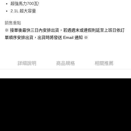
超強馬力700瓦!
2.1L 超大容量
銷售重點
※ 接單後最快三日內安排出貨，若遇週末或連假則延至上班日依訂
單順序安排出貨，出貨時將發送 Email 通知 ※
詳細說明
商品規格
相關推薦