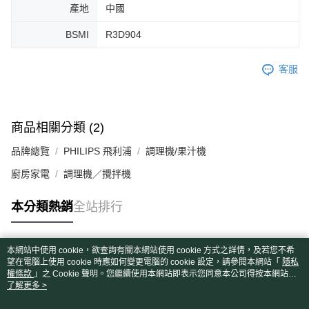
產地
中國
BSMI
R3D904
客服
商品相關分類 (2)
品牌總覽
PHILIPS 飛利浦
調理機/果汁機
廚房家電
調理機／攪拌機
本分類熱銷
全站排行
本網站中使用 cookie，欲查詢有關本網站使用 cookie 方式之詳情，及若您不希
熱門標籤
望在電腦上使用 cookie 時應如何變更電腦的 cookie 設定，請參閱本網站「
隱私
權條款
」之 Cookie 聲明。您繼續使用本網站即表示您同意本公司得按本網站使
用條款之 Cookie 聲明使用 cookie。
了解更多 >