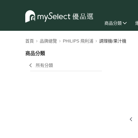
商品分類
首頁
品牌總覽
PHILIPS 飛利浦
調理機/果汁機
商品分類
所有分類