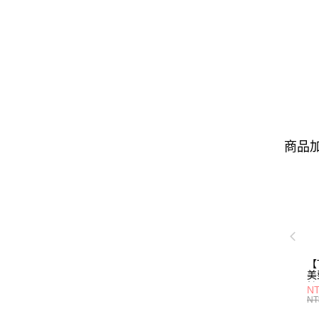
商品加
【
美
橙
NT
NT