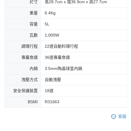
尺寸
長28.7cm x 寬36.9cm x 高27.7cm
重量
6.4Kg
容量
5L
瓦數
1,000W​
調理行程
22道自動料理行程​
專屬食譜
36道專屬食譜​
內鍋
3.5mm陶晶球釜內鍋​
洩壓方式
自動洩壓​
安全保護裝置
18道
BSMI
R31663
客服