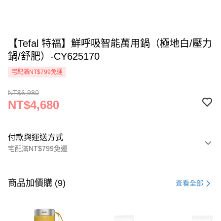
【Tefal 特福】鮮呼吸智能萬用鍋（極地白/壓力
鍋/舒肥）-CY625170
宅配滿NT$799免運
NT$6,980
NT$4,680
付款與運送方式
宅配滿NT$799免運
付款方式
信用卡一次付款
商品加價購 (9)
查看全部
信用卡分期付款
3 期 0 利率 每期
NT$1,560
21家銀行