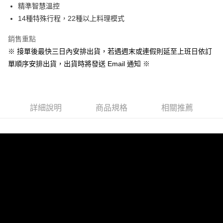
精準智慧溫控
1.本服務係由「台灣大哥大股份有限公司」（以下簡稱本公司）所提供，讓
用戶於交易時，得透過本服務購買商品或服務，並由商店將買賣／分期付款
14種特殊行程，22種以上料理模式
買賣價金債權讓與本公司後，依約使用本公司帳單繳交帳款。
2.基於同意付款使用「大哥付你分期」之契約關係目的，商店將以您的個人
銷售重點
資料（包含姓名、電話或地址）提供予台灣大哥大進項蒐集、處理及利用，
※ 接單後最快三日內安排出貨，若遇週末或連假則延至上班日依訂
由本公司與您本人進行分期帳單所需資料之確認、核對及更正。
3.完整用戶服務條款，請詳閱以下連結：
https://oppay.tw/userRule
單順序安排出貨，出貨時將發送 Email 通知 ※
詳細說明
商品規格
相關推薦