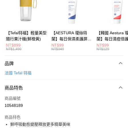
6 期 0 利率 每期
NT$780
21家銀行
合作金庫商業銀行
第一商業銀行
華南商業銀行
彰化商業銀行
合作金庫商業銀行
第一商業銀行
LINE Pay
上海商業儲蓄銀行
台北富邦商業銀行
華南商業銀行
彰化商業銀行
國泰世華商業銀行
兆豐國際商業銀行
Apple Pay
上海商業儲蓄銀行
台北富邦商業銀行
臺灣中小企業銀行
台中商業銀行
國泰世華商業銀行
兆豐國際商業銀行
【Tefal特福】輕量美型
【AESTURA 璦絲特
【韓國 Aestura
匯豐（台灣）商業銀行
華泰商業銀行
大哥付你分期
臺灣中小企業銀行
台中商業銀行
隨行果汁機(鮮橙黃)
蘭】每日保濕柔護屏障
蘭】每日清痘倍
聯邦商業銀行
遠東國際商業銀行
相關說明
匯豐（台灣）商業銀行
華泰商業銀行
修護霜 30ml
潔面泡沫 30g
NT$899
NT$99
NT$99
元大商業銀行
永豐商業銀行
NT$1,490
NT$349
NT$129
聯邦商業銀行
遠東國際商業銀行
【大哥付你分期使用說明】
玉山商業銀行
星展（台灣）商業銀行
1.本服務由台灣大哥大提供，台灣大哥大用戶可立即使用無須另外申請。
元大商業銀行
永豐商業銀行
運送方式
台新國際商業銀行
中國信託商業銀行
2.付款方式選擇「大哥付你分期」，訂單成立後會自動跳轉到大哥付的交易
玉山商業銀行
星展（台灣）商業銀行
品牌
流程，驗證手機門號後，選擇欲分期的期數、繳款截止日，確認付款後即完
台灣樂天信用卡公司
依照廠商出貨物流為主
台新國際商業銀行
中國信託商業銀行
成交易。
法國 Tefal 特福
台灣樂天信用卡公司
每筆NT$80，滿NT$799(含以上)免運費
3.實際核准額度、可分期數及費用金額請依後續交易確認頁面所載為準。
4.訂單成立30分鐘內，如未前往確認交易或遇審核未通過，訂單將自動取
消。如遇「轉專審核」未通過狀況，表示未達大哥付你分期系統評分，恕無
商品特色
法說明評估內容。
【繳款方式說明】
商品編號
1.分期款項不併入電信帳單，「大哥付你分期」於每月結算日後寄送繳費提
10548189
醒簡訊。
2.透過簡訊連結打開帳單後，可選擇「超商條碼／台灣大直營門市／銀行轉
商品特色
帳／街口支付／iPASS MONEY」等通路繳費。
鮮呼吸動態變壓釋放更多精華美味
【注意事項】