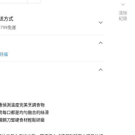
清除
紀錄
送方式
799免運
次付款
l 特福
期付款
0 利率 每期
NT$2,330
21家銀行
0 利率 每期
NT$1,165
21家銀行
庫商業銀行
第一商業銀行
業銀行
彰化商業銀行
庫商業銀行
第一商業銀行
業儲蓄銀行
台北富邦商業銀行
業銀行
彰化商業銀行
華商業銀行
兆豐國際商業銀行
應偵測溫度完美烹調食物
業儲蓄銀行
台北富邦商業銀行
小企業銀行
台中商業銀行
流每口都是均勻融合的絲滑
華商業銀行
兆豐國際商業銀行
台灣）商業銀行
華泰商業銀行
分期
小企業銀行
台中商業銀行
鏽鋼刀堅硬食材輕鬆研磨
業銀行
遠東國際商業銀行
台灣）商業銀行
華泰商業銀行
業銀行
永豐商業銀行
你分期使用說明】
業銀行
遠東國際商業銀行