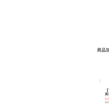
商品加
【
美
橙
NT
NT