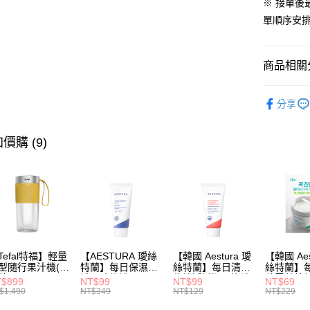
玉山商
1.本服務
※ 接單
元大商
2.付款方
台新國
運送方式
單順序安排
玉山商
流程，驗
台灣樂
台新國
完成交易
依照廠商
台灣樂
3.實際核
每筆NT$8
4.訂單成
商品相關分
消。如遇
無法說明
廚房家電
【繳款方
分享
1.分期款
品牌總覽
醒簡訊。
品牌總覽
2.透過簡
價購 (9)
帳／街口支
【注意事
1.本服務
用戶於交
款買賣價
2.基於同
資料（包
用，由本
Tefal特福】輕量
【AESTURA 璦絲
【韓國 Aestura 璦
【韓國 Aes
3.完整用
型隨行果汁機(鮮
特蘭】每日保濕柔
絲特蘭】每日清痘
絲特蘭】
黃)
護屏障修護霜
倍護淨透潔面泡沫
積雪草棉片
$899
NT$99
NT$99
NT$69
30ml
30g
$1,490
NT$349
NT$129
NT$229