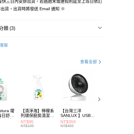
業銀行
星展（台灣）商業銀行
由台灣大哥大提供，台灣大哥大用戶可立即使用無須另外申請。
後最快三日內安排出貨，若遇週末或連假則延至上班日依訂
業銀行
永豐商業銀行
式選擇「大哥付你分期」，訂單成立後會自動跳轉到大哥付的交易
際商業銀行
中國信託商業銀行
出貨，出貨時將發送 Email 通知 ※
業銀行
星展（台灣）商業銀行
證手機門號後，選擇欲分期的期數、繳款截止日，確認付款後即
天信用卡公司
際商業銀行
中國信託商業銀行
。
出貨物流為主
天信用卡公司
准額度、可分期數及費用金額請依後續交易確認頁面所載為準。
0，滿NT$799(含以上)免運費
立30分鐘內，如未前往確認交易或遇審核未通過，訂單將自動取
類 (3)
「轉專審核」未通過狀況，表示未達大哥付你分期系統評分，恕
評估內容。
調理機／攪拌機
式說明】
客服
項不併入電信帳單，「大哥付你分期」於每月結算日後寄送繳費提
法國 Tefal 特福
全產品
法國 Tefal 特福
調理機/果汁機
訊連結打開帳單後，可選擇「超商條碼／台灣大直營門市／銀行轉
查看全部
付／iPASS MONEY」等通路繳費。
項】
係由「台灣大哥大股份有限公司」（以下簡稱本公司）所提供，讓
易時，得透過本服務購買商品或服務，並由商店將買賣／分期付
金債權讓與本公司後，依約使用本公司帳單繳交帳款。
意付款使用「大哥付你分期」之契約關係目的，商店將以您的個人
含姓名、電話或地址）提供予台灣大哥大進項蒐集、處理及利
公司與您本人進行分期帳單所需資料之確認、核對及更正。
tura 璦
【清淨海】檸檬系
【台灣三洋
【春風】抽取式衛
戶服務條款，請詳閱以下連結：
https://oppay.tw/userRule
每日舒緩
列環保廚房清潔劑
SANLUX 】USB
生紙-輕柔膚
 20片
500g
酷涼風扇 EF-601D
觸-100抽*24包*3
NT$95
NT$359
NT$699
串(箱)
NT$109
NT$459
NT$788