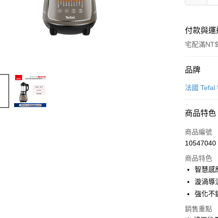
付款與運
宅配滿NT$
付款方式
品牌
信用卡一
法國 Tefa
信用卡分
商品特色
3 期 
商品編號
6 期 
合作金
10547040
華南商
合作金
LINE Pay
上海商
商品特色
華南商
國泰世
智慧感
Apple Pay
上海商
臺灣中
漩渦導
國泰世
匯豐（
大哥付你
臺灣中
強化不
聯邦商
相關說明
匯豐（
元大商
銷售重點
【大哥付
聯邦商