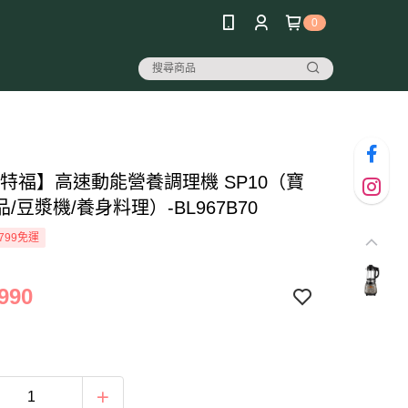
0
al 特福】高速動能營養調理機 SP10（寶
/豆漿機/養身料理）-BL967B70
799免運
990