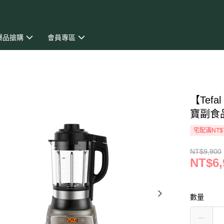
爆品搶購
會員專區
【Tef
寶副食品
宅配滿NT$
NT$9,900
NT$6,
數量