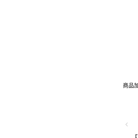
商品加
【